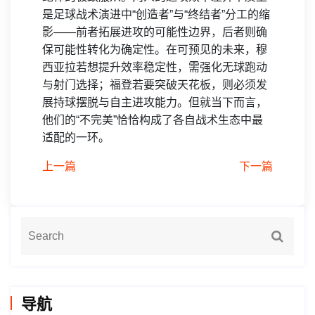
是足球战术演进中“创造者”与“终结者”分工的缩
影——前者拓展进攻的可能性边界，后者则确
保可能性转化为确定性。在可预见的未来，穆
西亚拉若想提升效率稳定性，需强化无球跑动
与射门选择；福登若要突破天花板，则必须发
展持球摆脱与自主进攻能力。但就当下而言，
他们的“不完美”恰恰构成了各自战术生态中最
适配的一环。
上一篇
下一篇
导航