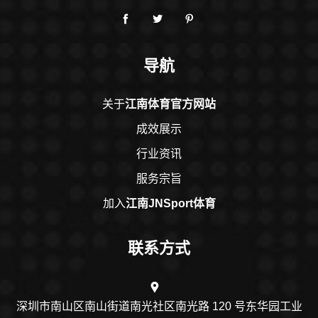
导航
关于
江南体育官方网站
成效展示
行业资讯
服务宗旨
加入
江南JNSport体育
联系方式
深圳市南山区南山街道南光社区南光路 120 号东华园工业