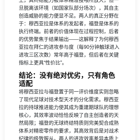
上，其终结能力被体系精准投喂所放大，但一
旦脱离该环境（如国家队部分场次），其自主
创造威胁的能力便显不足。两人的真正分野在
于：穆西亚拉是体系的发起者，福登是体系的
执行终端。前者的价值体现在过程控制，后者
的优势聚焦于结果输出——这解释了为何穆西
亚拉在拜仁的进攻参与度（每90分钟触球进入
进攻三区次数）常年高于福登，但后者在关键
指标上更具“性价比”。
结论：没有绝对优劣，只有角色
适配
将穆西亚拉与福登置于同一评价维度实则忽略
了现代足球对技术型天才的分化需求。穆西亚
拉的持球推进能力使其成为重建期球队的理想
核心，其效率波动恰恰反映了自主创造者的天
然局限；福登的无球终结特质则完美契合成熟
体系对精密零件的要求，其高效背后是对战术
纪律的极致服从。两人的进攻效率差异本质上