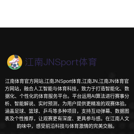
江南体育官方网站,江南JNSport体育,江南JN,江南JN体育官
方网站，融合人工智能与体育科技，致力于打造智能化、数
据化、个性化的体育服务平台。平台运用AI算法进行赛事分
析、智能解说、实时预测，为用户提供更精准的观赛体验。
涵盖足球、篮球、乒乓等多种项目，支持互动弹幕、数据图
表及个性推荐，让观赛更有深度、更具参与感。在江南人文
韵味中，感受前沿科技与体育激情的完美交融。