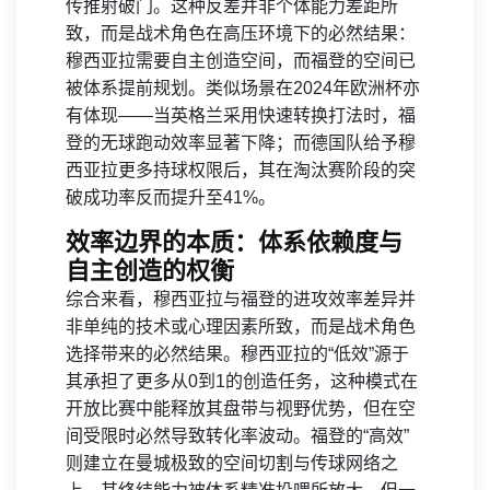
传推射破门。这种反差并非个体能力差距所
致，而是战术角色在高压环境下的必然结果：
穆西亚拉需要自主创造空间，而福登的空间已
被体系提前规划。类似场景在2024年欧洲杯亦
有体现——当英格兰采用快速转换打法时，福
登的无球跑动效率显著下降；而德国队给予穆
西亚拉更多持球权限后，其在淘汰赛阶段的突
破成功率反而提升至41%。
效率边界的本质：体系依赖度与
自主创造的权衡
综合来看，穆西亚拉与福登的进攻效率差异并
非单纯的技术或心理因素所致，而是战术角色
选择带来的必然结果。穆西亚拉的“低效”源于
其承担了更多从0到1的创造任务，这种模式在
开放比赛中能释放其盘带与视野优势，但在空
间受限时必然导致转化率波动。福登的“高效”
则建立在曼城极致的空间切割与传球网络之