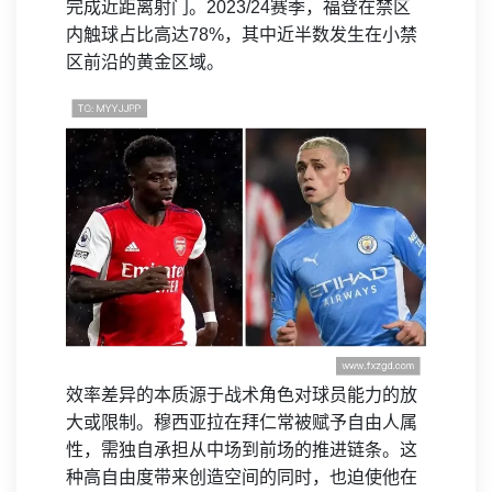
完成近距离射门。2023/24赛季，福登在禁区
内触球占比高达78%，其中近半数发生在小禁
区前沿的黄金区域。
效率差异的本质源于战术角色对球员能力的放
大或限制。穆西亚拉在拜仁常被赋予自由人属
性，需独自承担从中场到前场的推进链条。这
种高自由度带来创造空间的同时，也迫使他在