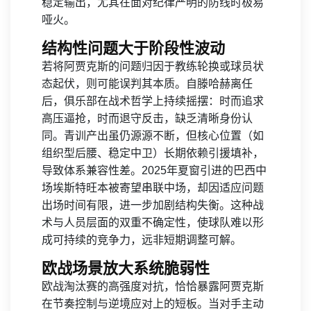
稳定输出，尤其在面对纪律严明的防线时极易
哑火。
结构性问题大于阶段性波动
若将阿贾克斯的问题归因于教练轮换或球员状
态起伏，则可能误判其本质。自滕哈赫离任
后，俱乐部在战术哲学上持续摇摆：时而追求
高压逼抢，时而退守反击，缺乏清晰身份认
同。青训产出虽仍源源不断，但核心位置（如
组织型后腰、稳定中卫）长期依赖引援填补，
导致体系兼容性差。2025年夏窗引进的巴西中
场埃斯特旺本被寄望串联中场，却因适应问题
出场时间有限，进一步加剧结构失衡。这种战
术与人员层面的双重不确定性，使球队难以形
成可持续的竞争力，远非短期调整可解。
欧战场景放大系统脆弱性
欧战淘汰赛的高强度对抗，恰恰暴露阿贾克斯
在节奏控制与逆境应对上的短板。当对手主动