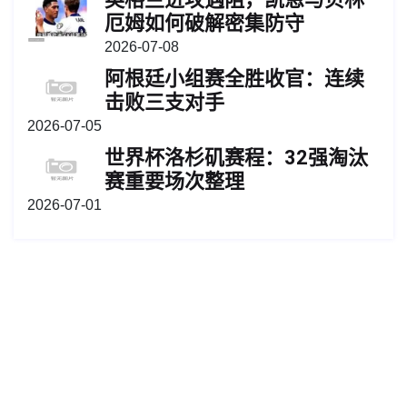
厄姆如何破解密集防守
2026-07-08
阿根廷小组赛全胜收官：连续
击败三支对手
2026-07-05
世界杯洛杉矶赛程：32强淘汰
赛重要场次整理
2026-07-01