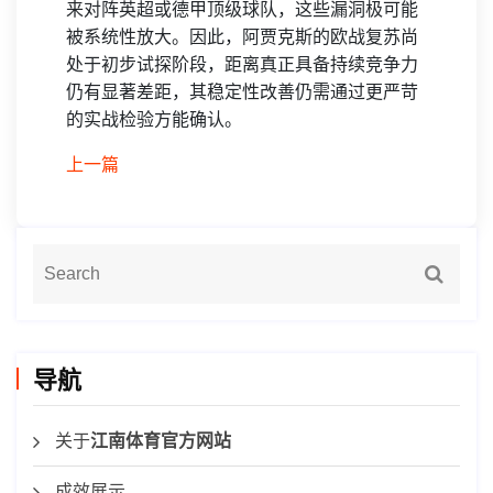
来对阵英超或德甲顶级球队，这些漏洞极可能
被系统性放大。因此，阿贾克斯的欧战复苏尚
处于初步试探阶段，距离真正具备持续竞争力
仍有显著差距，其稳定性改善仍需通过更严苛
的实战检验方能确认。
上一篇
导航
关于
江南体育官方网站
成效展示