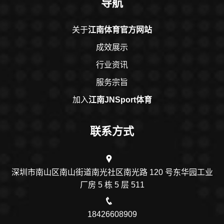
导航
关于
江南体育官方网站
成效展示
行业资讯
服务宗旨
加入
江南JNSport体育
联系方式
深圳市南山区南山街道南光社区南光路 120 号东华园工业
厂房 5 栋 5 层 511
18426608909