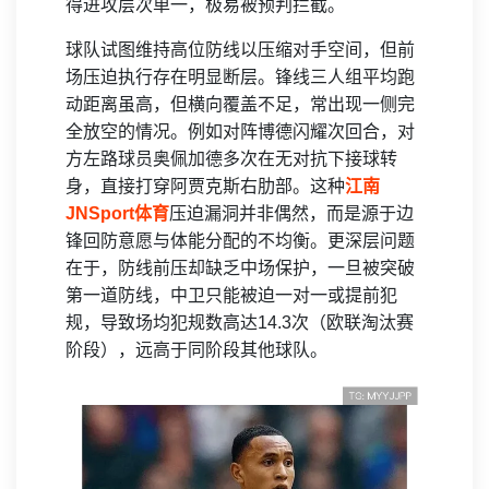
得进攻层次单一，极易被预判拦截。
球队试图维持高位防线以压缩对手空间，但前
场压迫执行存在明显断层。锋线三人组平均跑
动距离虽高，但横向覆盖不足，常出现一侧完
全放空的情况。例如对阵博德闪耀次回合，对
方左路球员奥佩加德多次在无对抗下接球转
身，直接打穿阿贾克斯右肋部。这种
江南
JNSport体育
压迫漏洞并非偶然，而是源于边
锋回防意愿与体能分配的不均衡。更深层问题
在于，防线前压却缺乏中场保护，一旦被突破
第一道防线，中卫只能被迫一对一或提前犯
规，导致场均犯规数高达14.3次（欧联淘汰赛
阶段），远高于同阶段其他球队。