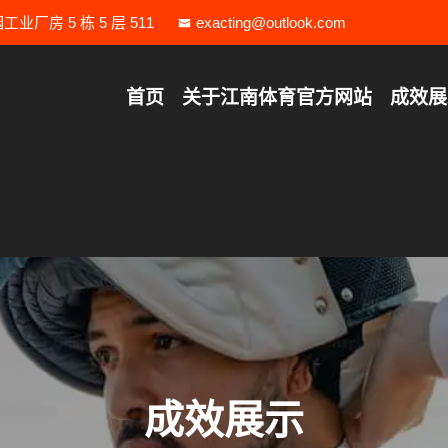
厂房 5 栋 5 层 511
exacting@outlook.com
首页
关于
江南体育官方网站
成效展
成效展示