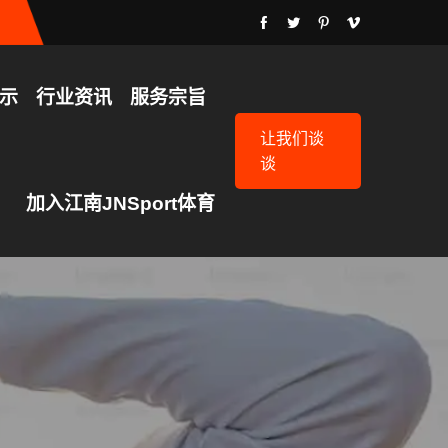
示
行业资讯
服务宗旨
让我们谈
谈
加入
江南JNSport体育