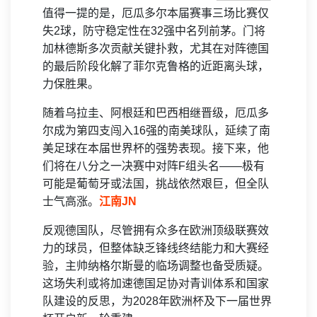
值得一提的是，厄瓜多尔本届赛事三场比赛仅
失2球，防守稳定性在32强中名列前茅。门将
加林德斯多次贡献关键扑救，尤其在对阵德国
的最后阶段化解了菲尔克鲁格的近距离头球，
力保胜果。
随着乌拉圭、阿根廷和巴西相继晋级，厄瓜多
尔成为第四支闯入16强的南美球队，延续了南
美足球在本届世界杯的强势表现。接下来，他
们将在八分之一决赛中对阵F组头名——极有
可能是葡萄牙或法国，挑战依然艰巨，但全队
士气高涨。
江南JN
反观德国队，尽管拥有众多在欧洲顶级联赛效
力的球员，但整体缺乏锋线终结能力和大赛经
验，主帅纳格尔斯曼的临场调整也备受质疑。
这场失利或将加速德国足协对青训体系和国家
队建设的反思，为2028年欧洲杯及下一届世界