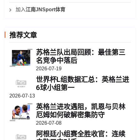
加入
江南JNSport体育
推荐文章
苏格兰队出局回顾：最佳第三
名竞争中落后
2026-07-19
世界杯L组数据汇总：英格兰进
6球小组第一
2026-07-13
英格兰进攻遇阻，凯恩与贝林
厄姆如何破解密集防守
2026-07-08
阿根廷小组赛全胜收官：连续