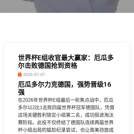
世界杯E组收官最大赢家：厄瓜多
尔击败德国抢到资格
2026-07-07
厄瓜多尔力克德国，强势晋级16
强
在2026年世界杯E组最后一轮焦点战中，厄瓜
多尔以2比1击败四届世界杯冠军德国队，凭借
这场关键胜利锁定小组第二名，成功挺进淘汰
赛阶段。此役不仅终结了德国队连续两届世界
杯小组出局的尴尬纪录尝试，也让南美劲旅成