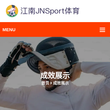
成效展示
首页
成效展示