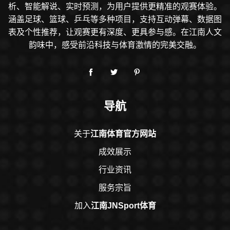
析、智能解说、实时预测，为用户提供更精准的观赛体验。
涵盖足球、篮球、乒乓等多种项目，支持互动弹幕、数据图
表及个性推荐，让观赛更有深度、更具参与感。在江南人文
韵味中，感受前沿科技与体育激情的完美交融。
导航
关于
江南体育官方网站
成效展示
行业资讯
服务宗旨
加入
江南JNSport体育