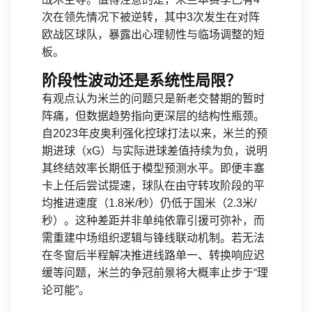
次在领先情况下被逆转，其中3次发生在对阵
欧战区球队，暴露出心理韧性与临场调整的短
板。
阶段性波动还是系统性局限？
有观点认为米兰的问题只是新老交替期的暂时
阵痛，但数据趋势指向更深层的结构性瓶颈。
自2023年皮奥利强化控球打法以来，米兰的预
期进球（xG）与实际进球差值持续为负，说明
其终结效率长期低于模型预测水平。即便丰塞
卡上任后尝试提速，球队在由守转攻阶段的平
均推进速度（1.8米/秒）仍低于国米（2.3米/
秒）。这种差距并非单纯依靠引援可弥补，而
需重建中场组织逻辑与锋线联动机制。若无法
在冬窗后半程解决推进线路单一、转换响应迟
缓等问题，米兰的争冠前景将大概率止步于“理
论可能”。