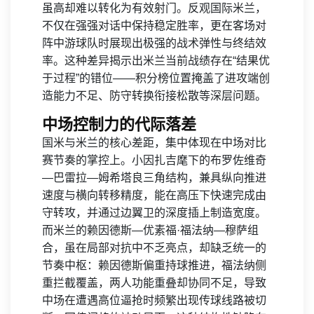
虽高却难以转化为有效射门。反观国际米兰，
不仅在强强对话中保持稳定胜率，更在客场对
阵中游球队时展现出极强的战术弹性与终结效
率。这种差异揭示出米兰当前战绩存在“结果优
于过程”的错位——积分榜位置掩盖了进攻端创
造能力不足、防守转换衔接松散等深层问题。
中场控制力的代际落差
国米与米兰的核心差距，集中体现在中场对比
赛节奏的掌控上。小因扎吉麾下的布罗佐维奇
—巴雷拉—姆希塔良三角结构，兼具纵向推进
速度与横向转移精度，能在高压下快速完成由
守转攻，并通过边翼卫的深度插上制造宽度。
而米兰的赖因德斯—优素福·福法纳—穆萨组
合，虽在局部对抗中不乏亮点，却缺乏统一的
节奏中枢：赖因德斯偏重持球推进，福法纳侧
重拦截覆盖，两人功能重叠却协同不足，导致
中场在遭遇高位逼抢时频繁出现传球线路被切